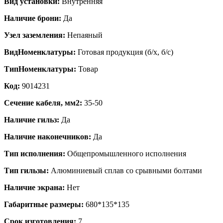
Вид установки:
Внутренняя
Наличие брони:
Да
Узел заземления:
Непаяный
ВидНоменклатуры:
Готовая продукция (б/х, б/с)
ТипНоменклатуры:
Товар
Код:
9014231
Сечение кабеля, мм2:
35-50
Наличие гильз:
Да
Наличие наконечников:
Да
Тип исполнения:
Общепромышленного исполнения
Тип гильзы:
Алюминиевый сплав со срывными болтами
Наличие экрана:
Нет
Габаритные размеры:
680*135*135
Срок изготовления:
7