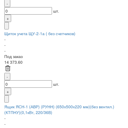
шт.
Щиток учета ЩУ-2-1а ( без счетчиков)
-
-
-
Под заказ
14 373.60
шт.
Ящик ЯСН-1 (АВР) (РУНН) (650х500х220 мм)(без вентил.)
(КТПНУ)(0,1кВт, 220/36В)
-
-