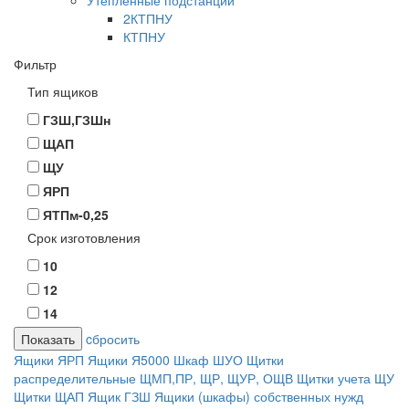
Утепленные подстанции
2КТПНУ
КТПНУ
Фильтр
Тип ящиков
ГЗШ,ГЗШн
ЩАП
ЩУ
ЯРП
ЯТПм-0,25
Срок изготовления
10
12
14
cбросить
Ящики ЯРП
Ящики Я5000
Шкаф ШУО
Щитки
распределительные ЩМП,ПР, ЩР, ЩУР, ОЩВ
Щитки учета ЩУ
Щитки ЩАП
Ящик ГЗШ
Ящики (шкафы) собственных нужд