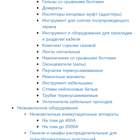
Гильзы со срывными болтами
Домкраты
Изоляторы концевых муфт (адаптеры)
Инструмент для снятия полупроводящего
экрана
Инструмент и оборудование для прокладки
и разделки кабеля
Комплект горелки газовой
Ленты сигнальные
Наконечники со срывными болтами
Оконцеватели (капы)
Перчатки термоусаживаемые
Ремонтные манжеты
Инструмент кабельщика
Стяжки нейлоновые белые
Трубки термоусаживаемые
Уплотнители кабельных проходов
Низковольтное оборудование
Низковольтные коммутационные аппараты
На токи до 400А
На токи до 2000А
Панели и шкафы распределительные для
трансформаторных подстанций