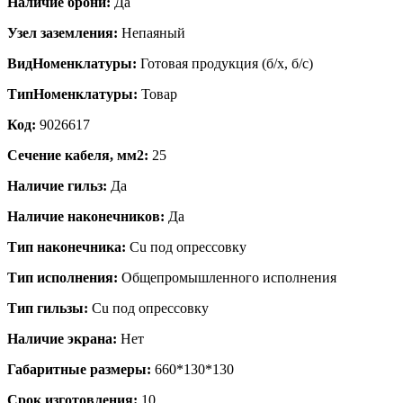
Наличие брони:
Да
Узел заземления:
Непаяный
ВидНоменклатуры:
Готовая продукция (б/х, б/с)
ТипНоменклатуры:
Товар
Код:
9026617
Сечение кабеля, мм2:
25
Наличие гильз:
Да
Наличие наконечников:
Да
Тип наконечника:
Cu под опрессовку
Тип исполнения:
Общепромышленного исполнения
Тип гильзы:
Cu под опрессовку
Наличие экрана:
Нет
Габаритные размеры:
660*130*130
Срок изготовления:
10