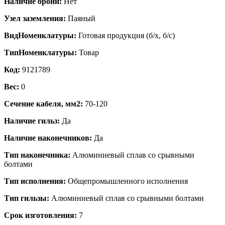
Наличие брони:
Нет
Узел заземления:
Паяный
ВидНоменклатуры:
Готовая продукция (б/х, б/с)
ТипНоменклатуры:
Товар
Код:
9121789
Вес:
0
Сечение кабеля, мм2:
70-120
Наличие гильз:
Да
Наличие наконечников:
Да
Тип наконечника:
Алюминиевый сплав со срывными
болтами
Тип исполнения:
Общепромышленного исполнения
Тип гильзы:
Алюминиевый сплав со срывными болтами
Срок изготовления:
7