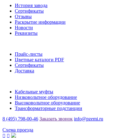
История завода
Сертификаты
Отзывы
Раскрытие информации
Новости
Реквизиты
Информация
Прайс-листы
Цветные каталоги PDF
Сертификаты
Доставка
Каталог
Кабельные муфты
Низковольтное оборудование
Высоковольтное оборудование
Трансформаторные подстанции
8 (495) 798-00-46
Заказать звонок
info@pzemi.ru
142115, Московская область, г. Подольск, ул. Правды, 31
Схема проезда