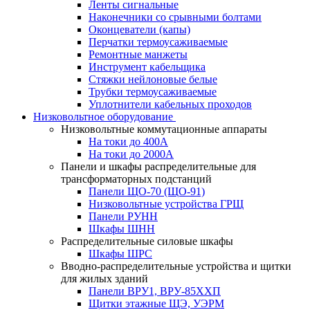
Ленты сигнальные
Наконечники со срывными болтами
Оконцеватели (капы)
Перчатки термоусаживаемые
Ремонтные манжеты
Инструмент кабельщика
Стяжки нейлоновые белые
Трубки термоусаживаемые
Уплотнители кабельных проходов
Низковольтное оборудование
Низковольтные коммутационные аппараты
На токи до 400А
На токи до 2000А
Панели и шкафы распределительные для
трансформаторных подстанций
Панели ЩО-70 (ЩО-91)
Низковольтные устройства ГРЩ
Панели РУНН
Шкафы ШНН
Распределительные силовые шкафы
Шкафы ШРС
Вводно-распределительные устройства и щитки
для жилых зданий
Панели ВРУ1, ВРУ-85ХХП
Щитки этажные ЩЭ, УЭРМ