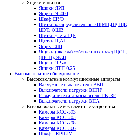
Ящики и щитки
Ящики ЯРП
Ящики Я5000
Шкаф ШУО
Щитки распределительные ЩМП,ПР, ЩР,
ЩУР, ОЩВ
Щитки учета ЩУ
Щитки ЩАП
Ящик ГЗШ
Ящики (шкафы) собственных нужд ЩСН,
(ШСН), ЯСН
Ящики ЯВzn
Ящики ЯТП-0,25
Высоковольтное оборудование
Высоковольтные коммутационные аппараты
Вакуумные выключатели ВВП
Выключатели нагрузки ВНПР
Разъединители и заземлители РВ, ЗР
Выключатели нагрузки ВНА
Высоковольтные комплектные устройства
Камеры КСО-393
Камеры КСО-203
Камеры КСО-298
Камеры КСО-366
Шкафы КРН-IV