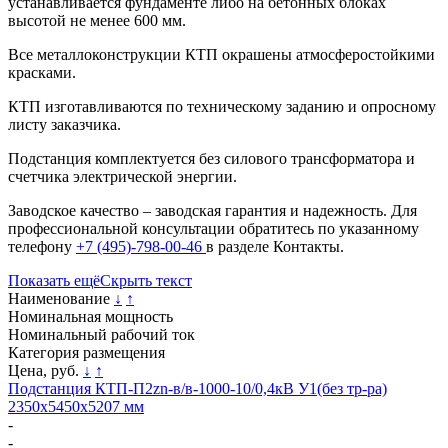
устанавливается фундаменте либо на бетонных блоках
высотой не менее 600 мм.
Все металлоконструкции КТП окрашены атмосферостойкими
красками.
КТП изготавливаются по техническому заданию и опросному
листу заказчика.
Подстанция комплектуется без силового трансформатора и
счетчика электрической энергии.
Заводское качество – заводская гарантия и надежность. Для
профессиональной консультации обратитесь по указанному
телефону
+7 (495)-798-00-46
в разделе Контакты.
Показать ещё
Скрыть текст
Наименование
↓
↑
Номинальная мощность
Номинальный рабочий ток
Категория размещения
Цена, руб.
↓
↑
Подстанция КТП-П2zn-в/в-1000-10/0,4кВ У1(без тр-ра)
2350х5450х5207 мм
-
-