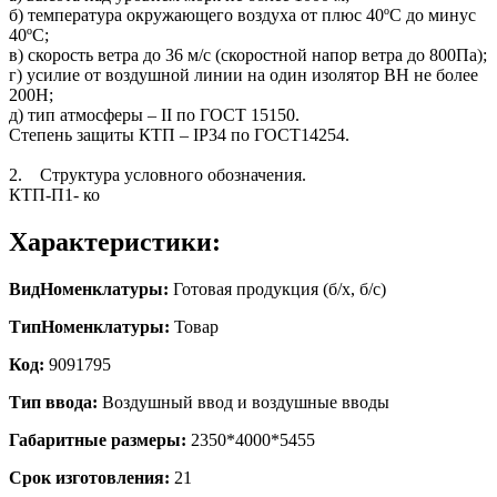
б) температура окружающего воздуха от плюс 40ºС до минус
40ºС;
в) скорость ветра до 36 м/с (скоростной напор ветра до 800Па);
г) усилие от воздушной линии на один изолятор ВН не более
200H;
д) тип атмосферы – II по ГОСТ 15150.
Степень защиты КТП – IP34 по ГОСТ14254.
2. Структура условного обозначения.
КТП-П1- ко
Характеристики:
ВидНоменклатуры:
Готовая продукция (б/х, б/с)
ТипНоменклатуры:
Товар
Код:
9091795
Тип ввода:
Воздушный ввод и воздушные вводы
Габаритные размеры:
2350*4000*5455
Срок изготовления:
21