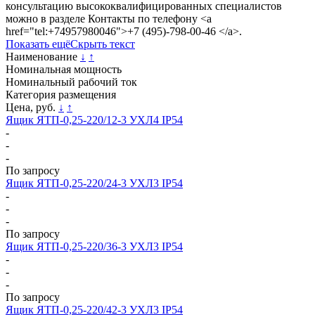
консультацию высококвалифицированных специалистов
можно в разделе Контакты по телефону <a
href="tel:+74957980046">+7 (495)-798-00-46 </a>.
Показать ещё
Скрыть текст
Наименование
↓
↑
Номинальная мощность
Номинальный рабочий ток
Категория размещения
Цена, руб.
↓
↑
Ящик ЯТП-0,25-220/12-3 УХЛ4 IP54
-
-
-
По запросу
Ящик ЯТП-0,25-220/24-3 УХЛ3 IP54
-
-
-
По запросу
Ящик ЯТП-0,25-220/36-3 УХЛ3 IP54
-
-
-
По запросу
Ящик ЯТП-0,25-220/42-3 УХЛ3 IP54