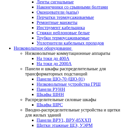
Ленты сигнальные
Наконечники со срывными болтами
Оконцеватели (капы)
Перчатки термоусаживаемые
Ремонтные манжеты
Инструмент кабельщика
Стяжки нейлоновые белые
Трубки термоусаживаемые
Уплотнители кабельных проходов
Низковольтное оборудование
Низковольтные коммутационные аппараты
На токи до 400А
На токи до 2000А
Панели и шкафы распределительные для
трансформаторных подстанций
Панели ЩО-70 (ЩО-91)
Низковольтные устройства ГРЩ
Панели РУНН
Шкафы ШНН
Распределительные силовые шкафы
Шкафы ШРС
Вводно-распределительные устройства и щитки
для жилых зданий
Панели ВРУ1, ВРУ-85ХХП
Щитки этажные ЩЭ, УЭРМ