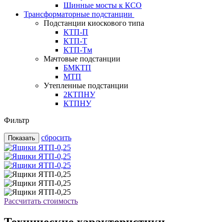
Шинные мосты к КСО
Трансформаторные подстанции
Подстанции киоскового типа
КТП-П
КТП-Т
КТП-Тм
Мачтовые подстанции
БМКТП
МТП
Утепленные подстанции
2КТПНУ
КТПНУ
Фильтр
cбросить
Рассчитать стоимость
Технические характеристики