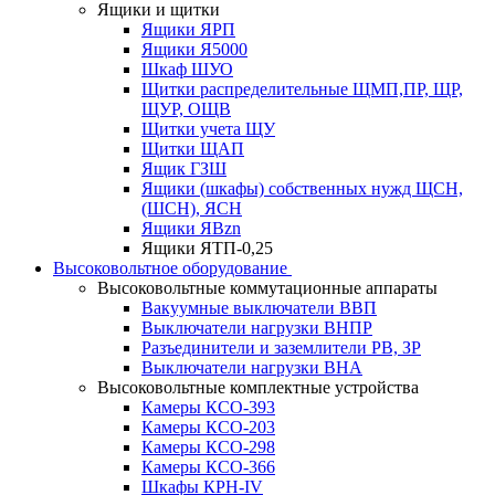
Ящики и щитки
Ящики ЯРП
Ящики Я5000
Шкаф ШУО
Щитки распределительные ЩМП,ПР, ЩР,
ЩУР, ОЩВ
Щитки учета ЩУ
Щитки ЩАП
Ящик ГЗШ
Ящики (шкафы) собственных нужд ЩСН,
(ШСН), ЯСН
Ящики ЯВzn
Ящики ЯТП-0,25
Высоковольтное оборудование
Высоковольтные коммутационные аппараты
Вакуумные выключатели ВВП
Выключатели нагрузки ВНПР
Разъединители и заземлители РВ, ЗР
Выключатели нагрузки ВНА
Высоковольтные комплектные устройства
Камеры КСО-393
Камеры КСО-203
Камеры КСО-298
Камеры КСО-366
Шкафы КРН-IV