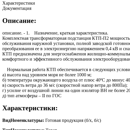
Характеристики
Документация
Описание:
описание. - 1. Назначение, краткая характеристика.
Комплектная трансформаторная подстанция КТП-П2 мощностью
обслуживания наружной установки, полной заводской готовнос
преобразования ее в электроэнергию напряжением 0,4 кВ и сн
КТП предназначена для энергоснабжения жилищно-коммунальн
комфортного и эффективного обслуживания электрооборудова
Нормальная работа КТП обеспечивается в следующих услови
а) высота над уровнем моря не более 1000 м;
б) температура окружающего воздуха от плюс 40ºС до минус 40
в) скорость ветра до 36 м/с (скоростной напор ветра до 800Па);
г) усилие от воздушной линии на один изолятор ВН не более 2
д) тип атмосферы – II по ГОС
Характеристики:
ВидНоменклатуры:
Готовая продукция (б/х, б/с)