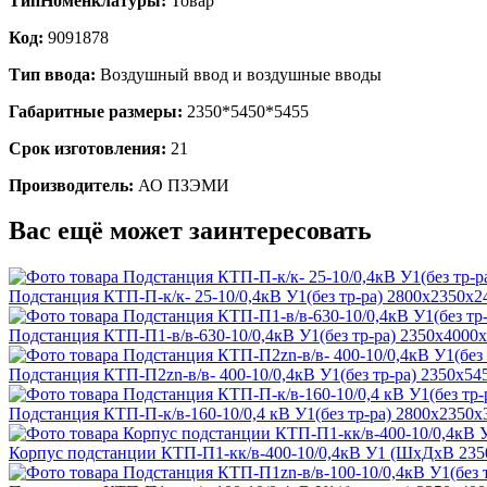
ТипНоменклатуры:
Товар
Код:
9091878
Тип ввода:
Воздушный ввод и воздушные вводы
Габаритные размеры:
2350*5450*5455
Срок изготовления:
21
Производитель:
АО ПЗЭМИ
Вас ещё может заинтересовать
Подстанция КТП-П-к/к- 25-10/0,4кВ У1(без тр-ра) 2800х2350х2
Подстанция КТП-П1-в/в-630-10/0,4кВ У1(без тр-ра) 2350х4000
Подстанция КТП-П2zn-в/в- 400-10/0,4кВ У1(без тр-ра) 2350х5
Подстанция КТП-П-к/в-160-10/0,4 кВ У1(без тр-ра) 2800х2350х
Корпус подстанции КТП-П1-кк/в-400-10/0,4кВ У1 (ШхДхВ 235