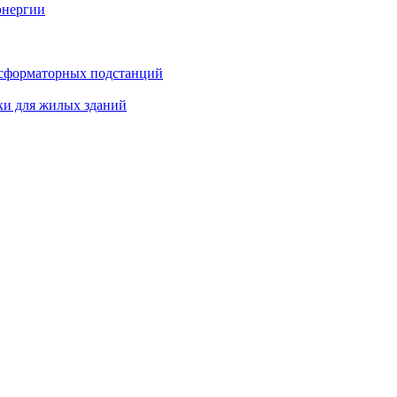
энергии
нсформаторных подстанций
ки для жилых зданий