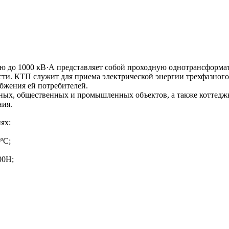
 до 1000 кВ·А представляет собой проходную однотрансформа
ти. КТП служит для приема электрической энергии трехфазного 
абжения ей потребителей.
ых, общественных и промышленных объектов, а также коттеджн
ния.
ях:
ºС;
00H;