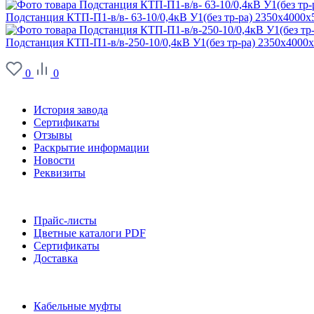
Подстанция КТП-П1-в/в- 63-10/0,4кВ У1(без тр-ра) 2350х4000х
Подстанция КТП-П1-в/в-250-10/0,4кВ У1(без тр-ра) 2350х4000
0
0
О заводе
История завода
Сертификаты
Отзывы
Раскрытие информации
Новости
Реквизиты
Информация
Прайс-листы
Цветные каталоги PDF
Сертификаты
Доставка
Каталог
Кабельные муфты