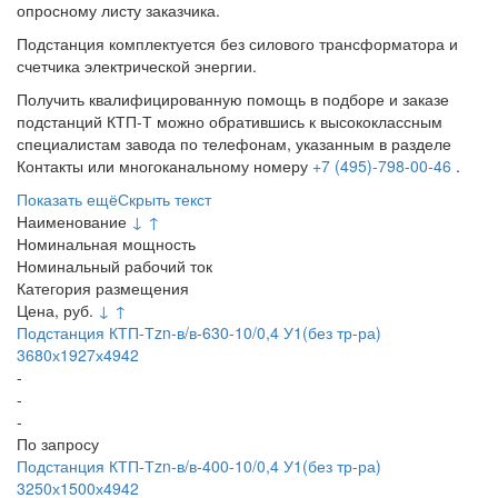
опросному листу заказчика.
Подстанция комплектуется без силового трансформатора и
счетчика электрической энергии.
Получить квалифицированную помощь в подборе и заказе
подстанций КТП-Т можно обратившись к высококлассным
специалистам завода по телефонам, указанным в разделе
Контакты или многоканальному номеру
+7 (495)-798-00-46
.
Показать ещё
Скрыть текст
Наименование
↓
↑
Номинальная мощность
Номинальный рабочий ток
Категория размещения
Цена, руб.
↓
↑
Подстанция КТП-Тzn-в/в-630-10/0,4 У1(без тр-ра)
3680х1927х4942
-
-
-
По запросу
Подстанция КТП-Тzn-в/в-400-10/0,4 У1(без тр-ра)
3250х1500х4942