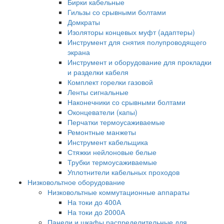
Бирки кабельные
Гильзы со срывными болтами
Домкраты
Изоляторы концевых муфт (адаптеры)
Инструмент для снятия полупроводящего
экрана
Инструмент и оборудование для прокладки
и разделки кабеля
Комплект горелки газовой
Ленты сигнальные
Наконечники со срывными болтами
Оконцеватели (капы)
Перчатки термоусаживаемые
Ремонтные манжеты
Инструмент кабельщика
Стяжки нейлоновые белые
Трубки термоусаживаемые
Уплотнители кабельных проходов
Низковольтное оборудование
Низковольтные коммутационные аппараты
На токи до 400А
На токи до 2000А
Панели и шкафы распределительные для