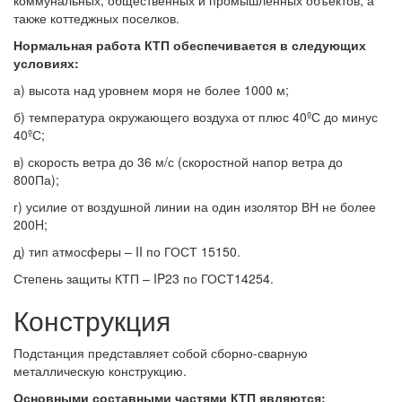
коммунальных, общественных и промышленных объектов, а
также коттеджных поселков.
Нормальная работа КТП обеспечивается в следующих
условиях:
а) высота над уровнем моря не более 1000 м;
б) температура окружающего воздуха от плюс 40ºС до минус
40ºС;
в) скорость ветра до 36 м/с (скоростной напор ветра до
800Па);
г) усилие от воздушной линии на один изолятор ВН не более
200H;
д) тип атмосферы – II по ГОСТ 15150.
Степень защиты КТП – IP23 по ГОСТ14254.
Конструкция
Подстанция представляет собой сборно-сварную
металлическую конструкцию.
Основными составными частями КТП являются: