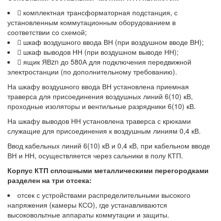
 комплектная трансформаторная подстанция, с
установленным коммутационным оборудованием в
соответствии со схемой;
 шкаф воздушного ввода ВН (при воздушном вводе ВН);
 шкаф выводов НН (при воздушном выводе НН);
 ящик ЯВzn до 580А для подключения передвижной
электростанции (по дополнительному требованию).
На шкафу воздушного ввода ВН установлена приемная
траверса для присоединения воздушных линий 6(10) кВ,
проходные изоляторы и вентильные разрядники 6(10) кВ.
На шкафу выводов НН установлена траверса с крюками
служащие для присоединения к воздушным линиям 0,4 кВ.
Ввод кабельных линий 6(10) кВ и 0,4 кВ, при кабельном вводе
ВН и НН, осуществляется через сальники в полу КТП.
Корпус КТП сплошными металлическими перегородками
разделен на три отсека:
отсек с устройствами распределительными высокого
напряжения (камеры КСО), где устанавливаются
высоковольтные аппараты коммутации и защиты.