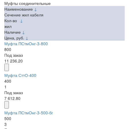
Муфты соединительные
Наименование
↓
Сечение жил кабеля
Кол-во
↓
жил
Наличие
↓
Цена, руб.
↓
Муфта ПСтмОнг-3-800
800
Под заказ
11 236.20
Муфта СттО-400
400
1
Под заказ
7 612.80
Муфта ПСтмОнг-3-500-бг
500
3