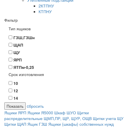
Утепленные подстанции
2КТПНУ
КТПНУ
Фильтр
Тип ящиков
ГЗШ,ГЗШн
ЩАП
ЩУ
ЯРП
ЯТПм-0,25
Срок изготовления
10
12
14
cбросить
Ящики ЯРП
Ящики Я5000
Шкаф ШУО
Щитки
распределительные ЩМП,ПР, ЩР, ЩУР, ОЩВ
Щитки учета ЩУ
Щитки ЩАП
Ящик ГЗШ
Ящики (шкафы) собственных нужд