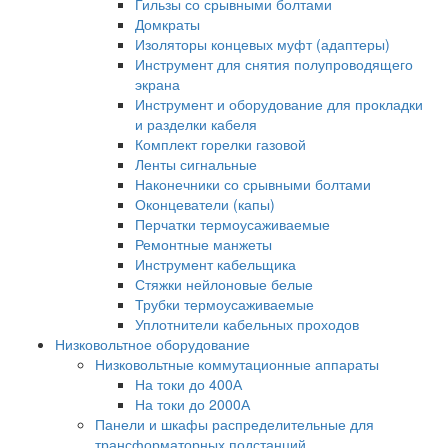
Гильзы со срывными болтами
Домкраты
Изоляторы концевых муфт (адаптеры)
Инструмент для снятия полупроводящего
экрана
Инструмент и оборудование для прокладки
и разделки кабеля
Комплект горелки газовой
Ленты сигнальные
Наконечники со срывными болтами
Оконцеватели (капы)
Перчатки термоусаживаемые
Ремонтные манжеты
Инструмент кабельщика
Стяжки нейлоновые белые
Трубки термоусаживаемые
Уплотнители кабельных проходов
Низковольтное оборудование
Низковольтные коммутационные аппараты
На токи до 400А
На токи до 2000А
Панели и шкафы распределительные для
трансформаторных подстанций