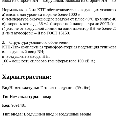
Ввод на стороне ВН - воздушный. Выводы на стороне НН – в
Нормальная работа КТП обеспечивается в следующих условиях
а) высота над уровнем моря не более 1000 м;
б) температура окружающего воздуха от плюс 40ºС до минус 40
в) скорость ветра до 36 м/с (скоростной напор ветра до 800Па);
г) усилие от воздушной линии на один изолятор ВН не более 2
д) тип атмосферы – II по ГОСТ 15150.
2. Структура условного обозначения.
КТП-Тzn- комплектная трансформаторная подстанция тупикова
в- воздушный ввод ВН;
в- воздушные выводы НН.
100 - мощность силового трансформатора 100 кВ∙А;
1
Характеристики:
ВидНоменклатуры:
Готовая продукция (б/х, б/с)
ТипНоменклатуры:
Товар
Код:
9091481
Тип ввода:
Воздушный ввод и воздушные вводы