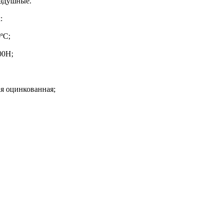
оздушные.
:
ºС;
00H;
я оцинкованная;