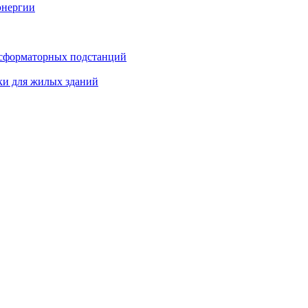
энергии
нсформаторных подстанций
ки для жилых зданий