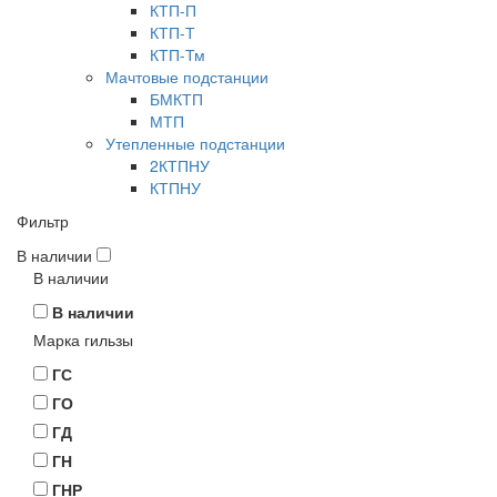
КТП-П
КТП-Т
КТП-Тм
Мачтовые подстанции
БМКТП
МТП
Утепленные подстанции
2КТПНУ
КТПНУ
Фильтр
В наличии
В наличии
В наличии
Марка гильзы
ГС
ГО
ГД
ГН
ГНР