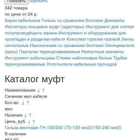
cбросить
342 товара
по цене от 24 р
Бирки кабельные
Гильзы со срывными болтами
Домкраты
Изоляторы концевых муфт (адаптеры)
Инструмент для снятия
полупроводящего экрана
Инструмент и оборудование для
прокладки и разделки кабеля
Комплект горелки газовой
Ленты
сигнальные
Наконечники со срывными болтами
Оконцеватели
(капы)
Перчатки термоусаживаемые
Ремонтные манжеты
Инструмент кабельщика
Стяжки нейлоновые белые
Трубки
термоусаживаемые
Уплотнители кабельных проходов
Каталог муфт
Наименование
↓
↑
Сечение жил кабеля
Кол-во
↓
↑
жил
Наличие
↓
↑
Цена, руб.
↓
↑
Гильза винтовая ГН-120/240 (70-120 мм2)(150-240 мм2)
В наличии
854.00