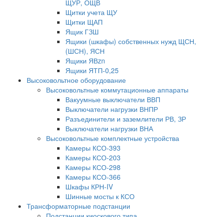
ЩУР, ОЩВ
Щитки учета ЩУ
Щитки ЩАП
Ящик ГЗШ
Ящики (шкафы) собственных нужд ЩСН,
(ШСН), ЯСН
Ящики ЯВzn
Ящики ЯТП-0,25
Высоковольтное оборудование
Высоковольтные коммутационные аппараты
Вакуумные выключатели ВВП
Выключатели нагрузки ВНПР
Разъединители и заземлители РВ, ЗР
Выключатели нагрузки ВНА
Высоковольтные комплектные устройства
Камеры КСО-393
Камеры КСО-203
Камеры КСО-298
Камеры КСО-366
Шкафы КРН-IV
Шинные мосты к КСО
Трансформаторные подстанции
Подстанции киоскового типа