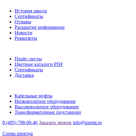
О заводе
История завода
Сертификаты
Отзывы
Раскрытие информации
Новости
Реквизиты
Информация
Прайс-листы
Цветные каталоги PDF
Сертификаты
Доставка
Каталог
Кабельные муфты
Низковольтное оборудование
Высоковольтное оборудование
Трансформаторные подстанции
8 (495) 798-00-46
Заказать звонок
info@pzemi.ru
142115, Московская область, г. Подольск, ул. Правды, 31
Схема проезда