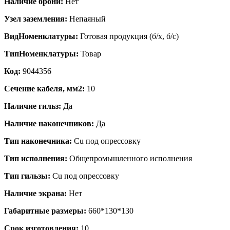
Наличие брони:
Нет
Узел заземления:
Непаяный
ВидНоменклатуры:
Готовая продукция (б/х, б/с)
ТипНоменклатуры:
Товар
Код:
9044356
Сечение кабеля, мм2:
10
Наличие гильз:
Да
Наличие наконечников:
Да
Тип наконечника:
Cu под опрессовку
Тип исполнения:
Общепромышленного исполнения
Тип гильзы:
Cu под опрессовку
Наличие экрана:
Нет
Габаритные размеры:
660*130*130
Срок изготовления:
10