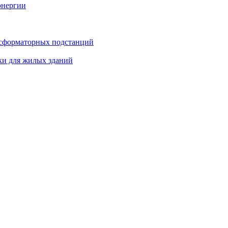
энергии
нсформаторных подстанций
ки для жилых зданий