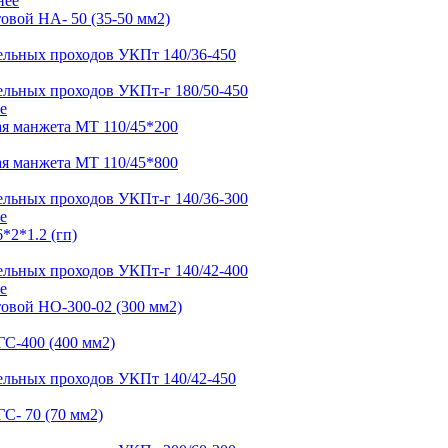
нее
е
е
е