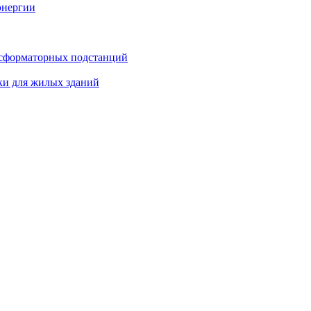
энергии
нсформаторных подстанций
ки для жилых зданий