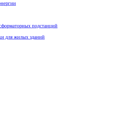
энергии
нсформаторных подстанций
ки для жилых зданий