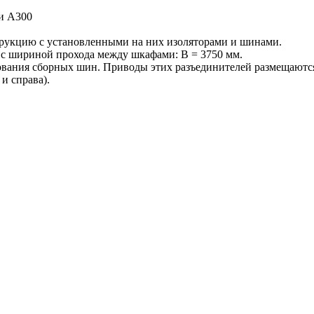
и А300
трукцию с установленными на них изоляторами и шинами.
с шириной прохода между шкафами: В = 3750 мм.
вания сборных шин. Приводы этих разъединителей размещаются
и справа).