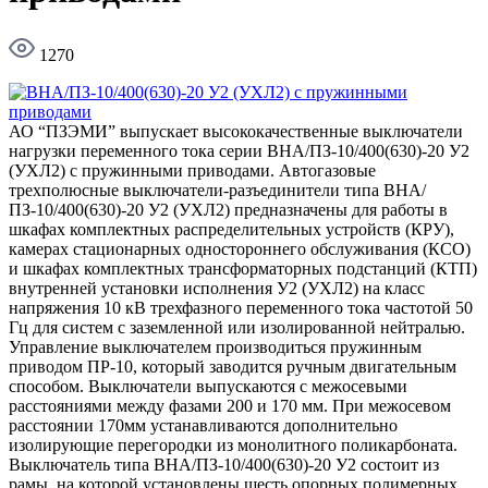
1270
АО “ПЗЭМИ” выпускает высококачественные выключатели
нагрузки переменного тока серии BHА/ПЗ-10/400(630)-20 У2
(УХЛ2) с пружинными приводами. Автогазовые
трехполюсные выключатели-разъединители типа BHА/
ПЗ-10/400(630)-20 У2 (УХЛ2) предназначены для работы в
шкафах комплектных распределительных устройств (КРУ),
камерах стационарных одностороннего обслуживания (КСО)
и шкафах комплектных трансформаторных подстанций (КТП)
внутренней установки исполнения У2 (УХЛ2) на класс
напряжения 10 кВ трехфазного переменного тока частотой 50
Гц для систем с заземленной или изолированной нейтралью.
Управление выключателем производиться пружинным
приводом ПР-10, который заводится ручным двигательным
способом. Выключатели выпускаются с межосевыми
расстояниями между фазами 200 и 170 мм. При межосевом
расстоянии 170мм устанавливаются дополнительно
изолирующие перегородки из монолитного поликарбоната.
Выключатель типа ВНА/ПЗ-10/400(630)-20 У2 состоит из
рамы, на которой установлены шесть опорных полимерных