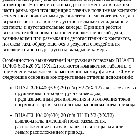
изоляторов. На трех изоляторах, расположенных в нижней
части рамы, крепятся шарнирно главные подвижные контакты
совместно с подвижными дугогасительными контактами, а в
верхней части - главные и дугогасительные неподвижные
контакты и дугогасительные камеры. Принцип работы
выключателей основан на гашении электрической дуги,
возникающей при размыкании дугогасительных контактов,
потоком газа, образующегося в результате воздействия
высокой температуры дуги на вкладыши камеры.
Особенностью выключателей нагрузки автогазовых ВНА/ПЗ-
10/400(630)-20 У2 (УХЛ2) являются компактные габариты с
применением межосевых расстояний между фазами 170 мм и
следующие основные конструктивные отличия исполнений:
ВНА/ПЗ-10/400(630)-20 (п/л) У2 (УХЛ2) - выключатель с
пружинным приводом ручным заводом,
предназначенный для включения и отключения токов
нагрузки, с правым или левым расположением привода.
BHА/ПЗ-10/400(630)-20 (п/л-ЗН II) У2 (УХЛ2) -
выключатель, имеющий ножи заземления,
расположенные снизу выключателя, с правым или
левым расположением привода.