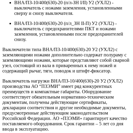
ВНА/ПЗ-10/400(630)-20 (п/л-ЗН I/II) У2 (УХЛ2) -
выключатель с ножами заземления, установленными
сверху и снизу выключателя.
ВНА/ПЗ-10/400(630)-20 (п/л_ЗН II-П) У2 (УХЛ2) -
выключатель с предохранителями ПКТ и ножами
заземления, установленными после предохранителей
снизу.
Выключатели типа ВНА/ПЗ-10/400(630)-20 У2 (УХЛ2) с
заземляющими ножами дополнительно содержат полураму с
заземляющими ножами, которые представляют собой сварной
узел, состоящий из вала в приваренных к нему ножей и
содержащий рычаг, тяги, поводок и штифт-фиксатор.
Выключатель нагрузки ВНА/ПЗ-10/400(630)-20 У2 (УХЛ2)
производства АО “ПЗЭМИ” имеет ряд конкурентных
преимуществ и компактные габариты. Оборудование
соответствует обязательным нормативно-техническим
документам, получены действующие сертификаты,
декларации соответствия и другие необходимые документы,
предусмотренные действующим законодательством
Российской Федерации. АО «ПЗЭМИ» гарантирует качество
поставляемого оборудования. Срок гарантии – 5 лет со дня
ввода в эксплуатацию.