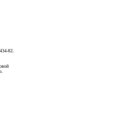
434-82.
совой
о.