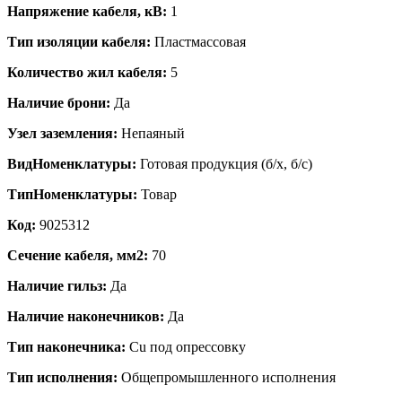
Напряжение кабеля, кВ:
1
Тип изоляции кабеля:
Пластмассовая
Количество жил кабеля:
5
Наличие брони:
Да
Узел заземления:
Непаяный
ВидНоменклатуры:
Готовая продукция (б/х, б/с)
ТипНоменклатуры:
Товар
Код:
9025312
Сечение кабеля, мм2:
70
Наличие гильз:
Да
Наличие наконечников:
Да
Тип наконечника:
Cu под опрессовку
Тип исполнения:
Общепромышленного исполнения