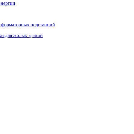
энергии
нсформаторных подстанций
ки для жилых зданий