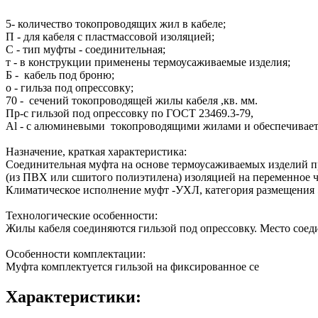
5- количество токопроводящих жил в кабеле;
П - для кабеля с пластмассовой изоляцией;
С - тип муфты - соединительная;
т - в конструкции применены термоусаживаемые изделия;
Б - кабель под броню;
о - гильза под опрессовку;
70 - сечений токопроводящей жилы кабеля ,кв. мм.
Пр-с гильзой под опрессовку по ГОСТ 23469.3-79,
Al - с алюминевыми токопроводящими жилами и обеспечивает
Назначение, краткая характеристика:
Соединительная муфта на основе термоусаживаемых изделий п
(из ПВХ или сшитого полиэтилена) изоляцией на переменное ч
Климатическое исполнение муфт -УХЛ, категория размещения 
Технологические особенности:
Жилы кабеля соединяются гильзой под опрессовку. Место соед
Особенности комплектации:
Муфта комплектуется гильзой на фиксированное се
Характеристики: