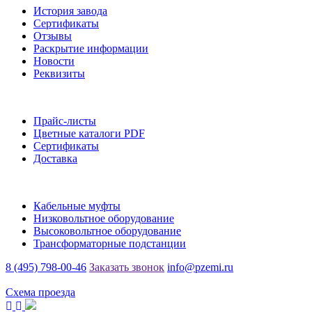
История завода
Сертификаты
Отзывы
Раскрытие информации
Новости
Реквизиты
Информация
Прайс-листы
Цветные каталоги PDF
Сертификаты
Доставка
Каталог
Кабельные муфты
Низковольтное оборудование
Высоковольтное оборудование
Трансформаторные подстанции
8 (495) 798-00-46
Заказать звонок
info@pzemi.ru
142115, Московская область, г. Подольск, ул. Правды, 31
Схема проезда