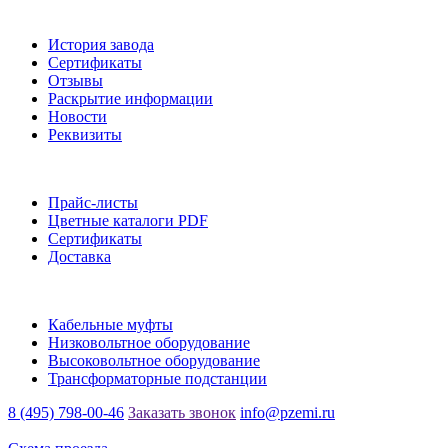
О заводе
История завода
Сертификаты
Отзывы
Раскрытие информации
Новости
Реквизиты
Информация
Прайс-листы
Цветные каталоги PDF
Сертификаты
Доставка
Каталог
Кабельные муфты
Низковольтное оборудование
Высоковольтное оборудование
Трансформаторные подстанции
8 (495) 798-00-46
Заказать звонок
info@pzemi.ru
142115, Московская область, г. Подольск, ул. Правды, 31