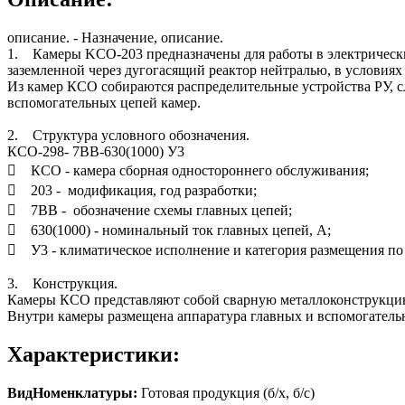
описание. - Назначение, описание.
1. Камеры KCО-203 предназначены для работы в электрических
заземленной через дугогасящий реактор нейтралью, в условиях
Из камер КСО собираются распределительные устройства РУ, 
вспомогательных цепей камер.
2. Структура условного обозначения.
КСО-298- 7ВВ-630(1000) У3
 КСО - камера сборная одностороннего обслуживания;
 203 - модификация, год разработки;
 7ВВ - обозначение схемы главных цепей;
 630(1000) - номинальный ток главных цепей, А;
 У3 - климатическое исполнение и категория размещения п
3. Конструкция.
Камеры КСО представляют собой сварную металлоконструкци
Внутри камеры размещена аппаратура главных и вспомогатель
Характеристики:
ВидНоменклатуры:
Готовая продукция (б/х, б/с)