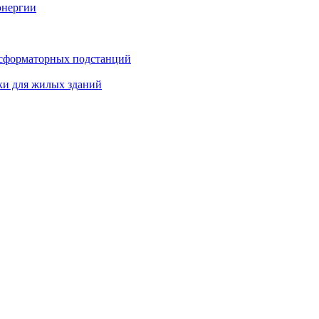
энергии
нсформаторных подстанций
ки для жилых зданий