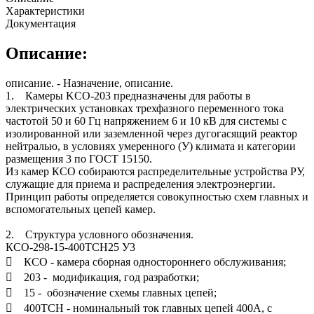
Характеристики
Документация
Описание:
описание. - Назначение, описание.
1. Камеры KCО-203 предназначены для работы в
электрических установках трехфазного переменного тока
частотой 50 и 60 Гц напряжением 6 и 10 кВ для системы с
изолированной или заземленной через дугогасящий реактор
нейтралью, в условиях умеренного (У) климата и категории
размещения 3 по ГОСТ 15150.
Из камер КСО собираются распределительные устройства РУ,
служащие для приема и распределения электроэнергии.
Принцип работы определяется совокупностью схем главных и
вспомогательных цепей камер.
2. Структура условного обозначения.
КСО-298-15-400ТСН25 У3
 КСО - камера сборная одностороннего обслуживания;
 203 - модификация, год разработки;
 15 - обозначение схемы главных цепей;
 400ТСН - номинальный ток главных цепей 400А, с