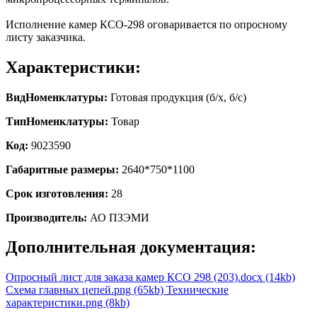
Исполнение камер КСО-298 оговаривается по опросному
листу заказчика.
Характеристики:
ВидНоменклатуры:
Готовая продукция (б/х, б/с)
ТипНоменклатуры:
Товар
Код:
9023590
Габаритные размеры:
2640*750*1100
Срок изготовления:
28
Производитель:
АО ПЗЭМИ
Дополнительная документация:
Опросный лист для заказа камер КСО 298 (203).docx (14kb)
Схема главных цепей.png (65kb)
Технические
характеристики.png (8kb)