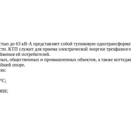
тью до 63 кВ·А представляет собой тупиковую однотрансформа
ти. КТП служит для приема электрической энергии трехфазного 
абжения ей потребителей.
ых, общественных и промышленных объектов, а также коттедж
айшей опоре.
ях:
ºС;
00H;