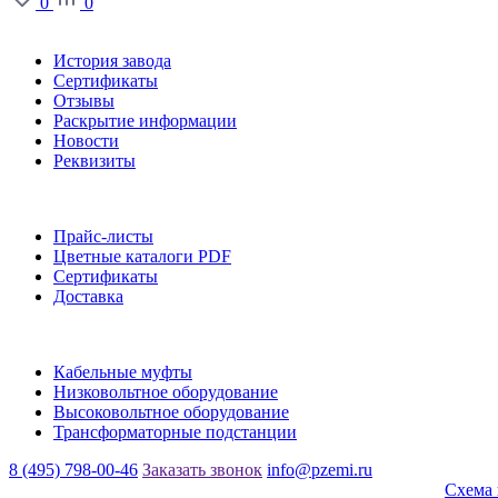
0
0
О заводе
История завода
Сертификаты
Отзывы
Раскрытие информации
Новости
Реквизиты
Информация
Прайс-листы
Цветные каталоги PDF
Сертификаты
Доставка
Каталог
Кабельные муфты
Низковольтное оборудование
Высоковольтное оборудование
Трансформаторные подстанции
8 (495) 798-00-46
Заказать звонок
info@pzemi.ru
142115, Московская область, г. Подольск, ул. Правды, 31
Схема 