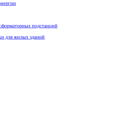
энергии
нсформаторных подстанций
ки для жилых зданий