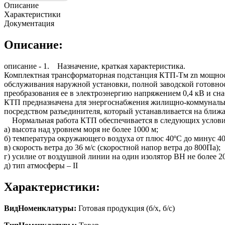
Описание
Характеристики
Документация
Описание:
описание - 1. Назначение, краткая характеристика.
Комплектная трансформаторная подстанция КТП-Тм zn мощнос
обслуживания наружной установки, полной заводской готовнос
преобразования ее в электроэнергию напряжением 0,4 кВ и сн
КТП предназначена для энергоснабжения жилищно-коммунальн
посредством разъединителя, который устанавливается на ближ
Нормальная работа КТП обеспечивается в следующих услови
а) высота над уровнем моря не более 1000 м;
б) температура окружающего воздуха от плюс 40ºС до минус 40
в) скорость ветра до 36 м/с (скоростной напор ветра до 800Па);
г) усилие от воздушной линии на один изолятор ВН не более 2
д) тип атмосферы – II
Характеристики:
ВидНоменклатуры:
Готовая продукция (б/х, б/с)