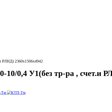
т.и РЛНД) 2360х1506х4942
10/0,4 У1(без тр-ра , счет.и 