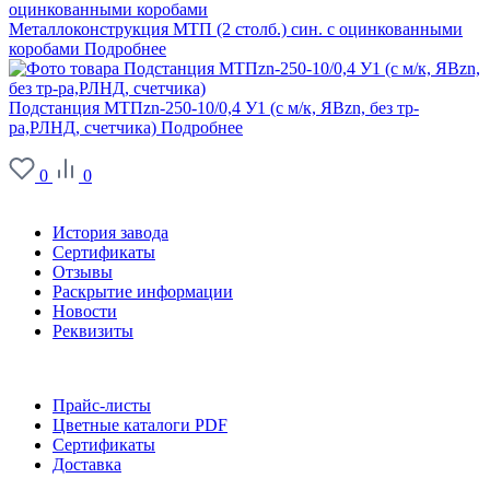
Металлоконструкция МТП (2 столб.) син. с оцинкованными
коробами
Подробнее
Подстанция МТПzn-250-10/0,4 У1 (с м/к, ЯВzn, без тр-
ра,РЛНД, счетчика)
Подробнее
0
0
О заводе
История завода
Сертификаты
Отзывы
Раскрытие информации
Новости
Реквизиты
Информация
Прайс-листы
Цветные каталоги PDF
Сертификаты
Доставка