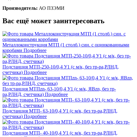
Производитель:
АО ПЗЭМИ
Вас ещё может заинтересовать
Металлоконструкция МТП (1 столб.) син. с оцинкованными
коробами
Подробнее
Подстанция МТП-250-10/0,4 У1 (с м/к, без тр-ра,РЛНД,
счетчика)
Подробнее
Подстанция МТПzn- 63-10/0,4 У1 (с м/к, ЯВzn, без тр-
ра,РЛНД, счетчика)
Подробнее
Подстанция МТП- 63-10/0,4 У1 (с м/к, без тр-ра,РЛНД,
счетчика)
Подробнее
Подстанция МТП- 40-10/0,4 У1 (с м/к, без тр-ра,РЛНД,