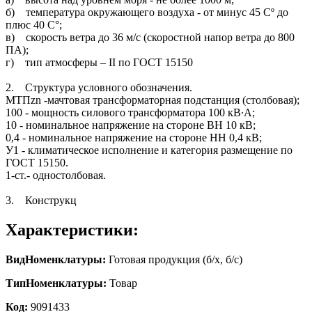
б) температура окружающего воздуха - от минус 45 Сº до
плюс 40 С°;
в) скорость ветра до 36 м/с (скоростной напор ветра до 800
ПА);
г) тип атмосферы – II по ГОСТ 15150
2. Структура условного обозначения.
МТПzn -мачтовая трансформаторная подстанция (столбовая);
100 - мощность силового трансформатора 100 кВ∙А;
10 - номинальное напряжение на стороне ВН 10 кВ;
0,4 - номинальное напряжение на стороне НН 0,4 кВ;
У1 - климатическое исполнение и категория размещение по
ГОСТ 15150.
1-ст.- одностолбовая.
3. Конструкц
Характеристики:
ВидНоменклатуры:
Готовая продукция (б/х, б/с)
ТипНоменклатуры:
Товар
Код:
9091433