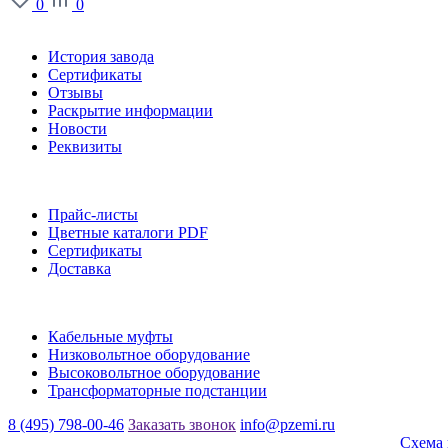
0
0
О заводе
История завода
Сертификаты
Отзывы
Раскрытие информации
Новости
Реквизиты
Информация
Прайс-листы
Цветные каталоги PDF
Сертификаты
Доставка
Каталог
Кабельные муфты
Низковольтное оборудование
Высоковольтное оборудование
Трансформаторные подстанции
8 (495) 798-00-46
Заказать звонок
info@pzemi.ru
142115, Московская область, г. Подольск, ул. Правды, 31
Схема 