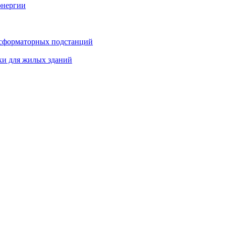
энергии
нсформаторных подстанций
ки для жилых зданий