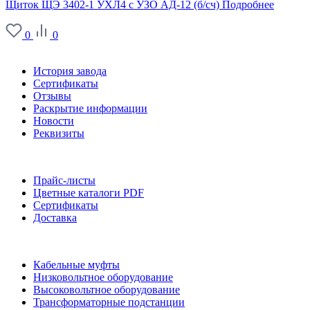
Щиток ЩЭ 3402-1 УХЛ4 с УЗО АД-12 (б/сч)
Подробнее
0
0
О заводе
История завода
Сертификаты
Отзывы
Раскрытие информации
Новости
Реквизиты
Информация
Прайс-листы
Цветные каталоги PDF
Сертификаты
Доставка
Каталог
Кабельные муфты
Низковольтное оборудование
Высоковольтное оборудование
Трансформаторные подстанции