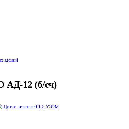
ых зданий
 АД-12 (б/сч)