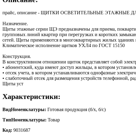
прайс, описание - ЩИТКИ ОСВЕТИТЕЛЬНЫЕ ЭТАЖНЫЕ
Назначение.
Щиты этажные серии ЩЭ предназначены для приема, поквартир
групповых линий квартир при перегрузках и коротких замыкан
сетей. Щиты применяются в многоквартирных жилых зданиях 
Климатическое исполнение щитков УХЛ4 по ГОСТ 15150
Конструкция.
В конструктивном отношении щиток представляет собой элект
• абонентский, куда имеют доступ жильцы, в котором устано
• отсек учета, в котором устанавливаются однофазные электрич
• слаботочный отсек для размещения устройств телефонной, р
Щиты уст
Характеристики:
ВидНоменклатуры:
Готовая продукция (б/х, б/с)
ТипНоменклатуры:
Товар
Код:
9031687