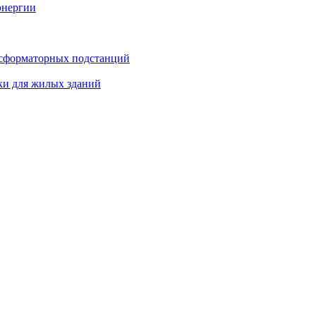
энергии
нсформаторных подстанций
ки для жилых зданий