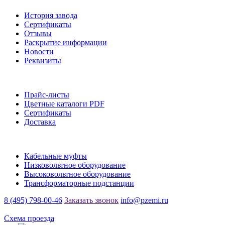
История завода
Сертификаты
Отзывы
Раскрытие информации
Новости
Реквизиты
Информация
Прайс-листы
Цветные каталоги PDF
Сертификаты
Доставка
Каталог
Кабельные муфты
Низковольтное оборудование
Высоковольтное оборудование
Трансформаторные подстанции
8 (495) 798-00-46
Заказать звонок
info@pzemi.ru
142115, Московская область, г. Подольск, ул. Правды, 31
Схема проезда