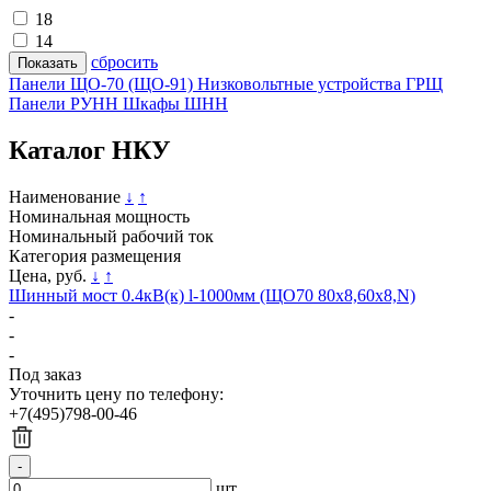
18
14
cбросить
Панели ЩО-70 (ЩО-91)
Низковольтные устройства ГРЩ
Панели РУНН
Шкафы ШНН
Каталог НКУ
Наименование
↓
↑
Номинальная мощность
Номинальный рабочий ток
Категория размещения
Цена, руб.
↓
↑
Шинный мост 0.4кВ(к) l-1000мм (ЩО70 80х8,60х8,N)
-
-
-
Под заказ
Уточнить цену по телефону:
+7(495)798-00-46
шт.