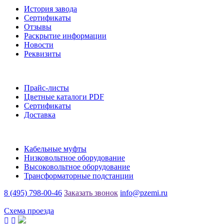
История завода
Сертификаты
Отзывы
Раскрытие информации
Новости
Реквизиты
Информация
Прайс-листы
Цветные каталоги PDF
Сертификаты
Доставка
Каталог
Кабельные муфты
Низковольтное оборудование
Высоковольтное оборудование
Трансформаторные подстанции
8 (495) 798-00-46
Заказать звонок
info@pzemi.ru
142115, Московская область, г. Подольск, ул. Правды, 31
Схема проезда