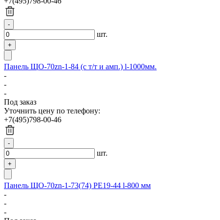
+7(495)798-00-46
шт.
Панель ЩО-70zn-1-84 (с т/т и амп.) l-1000мм.
-
-
-
Под заказ
Уточнить цену по телефону:
+7(495)798-00-46
шт.
Панель ЩО-70zn-1-73(74) РЕ19-44 l-800 мм
-
-
-