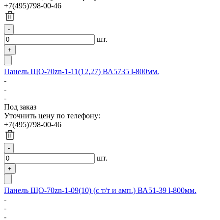
+7(495)798-00-46
шт.
Панель ЩО-70zn-1-11(12,27) ВА5735 l-800мм.
-
-
-
Под заказ
Уточнить цену по телефону:
+7(495)798-00-46
шт.
Панель ЩО-70zn-1-09(10) (с т/т и амп.) ВА51-39 l-800мм.
-
-
-