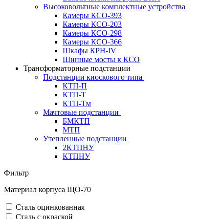
Высоковольтные комплектные устройства
Камеры КСО-393
Камеры КСО-203
Камеры КСО-298
Камеры КСО-366
Шкафы КРН-IV
Шинные мосты к КСО
Трансформаторные подстанции
Подстанции киоскового типа
КТП-П
КТП-Т
КТП-Тм
Мачтовые подстанции
БМКТП
МТП
Утепленные подстанции
2КТПНУ
КТПНУ
Фильтр
Материал корпуса ЩО-70
Сталь оцинкованная
Сталь с окраской