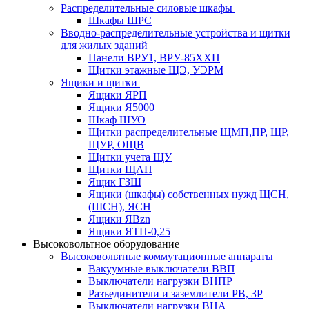
Распределительные силовые шкафы
Шкафы ШРС
Вводно-распределительные устройства и щитки
для жилых зданий
Панели ВРУ1, ВРУ-85ХХП
Щитки этажные ЩЭ, УЭРМ
Ящики и щитки
Ящики ЯРП
Ящики Я5000
Шкаф ШУО
Щитки распределительные ЩМП,ПР, ЩР,
ЩУР, ОЩВ
Щитки учета ЩУ
Щитки ЩАП
Ящик ГЗШ
Ящики (шкафы) собственных нужд ЩСН,
(ШСН), ЯСН
Ящики ЯВzn
Ящики ЯТП-0,25
Высоковольтное оборудование
Высоковольтные коммутационные аппараты
Вакуумные выключатели ВВП
Выключатели нагрузки ВНПР
Разъединители и заземлители РВ, ЗР
Выключатели нагрузки ВНА