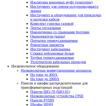
Изоляторы концевых муфт (адаптеры)
Инструмент для снятия полупроводящего
экрана
Инструмент и оборудование для прокладки
и разделки кабеля
Комплект горелки газовой
Ленты сигнальные
Наконечники со срывными болтами
Оконцеватели (капы)
Перчатки термоусаживаемые
Ремонтные манжеты
Инструмент кабельщика
Стяжки нейлоновые белые
Трубки термоусаживаемые
Уплотнители кабельных проходов
Низковольтное оборудование
Низковольтные коммутационные аппараты
На токи до 400А
На токи до 2000А
Панели и шкафы распределительные для
трансформаторных подстанций
Панели ЩО-70 (ЩО-91)
Низковольтные устройства ГРЩ
Панели РУНН
Шкафы ШНН