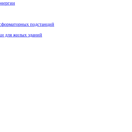
энергии
нсформаторных подстанций
ки для жилых зданий