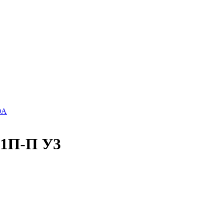
0А
/1П-П У3