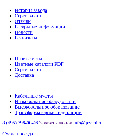
История завода
Сертификаты
Отзывы
Раскрытие информации
Новости
Реквизиты
Информация
Прайс-листы
Цветные каталоги PDF
Сертификаты
Доставка
Каталог
Кабельные муфты
Низковольтное оборудование
Высоковольтное оборудование
Трансформаторные подстанции
8 (495) 798-00-46
Заказать звонок
info@pzemi.ru
142115, Московская область, г. Подольск, ул. Правды, 31
Схема проезда