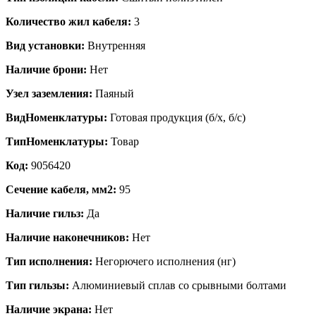
Количество жил кабеля:
3
Вид установки:
Внутренняя
Наличие брони:
Нет
Узел заземления:
Паяный
ВидНоменклатуры:
Готовая продукция (б/х, б/с)
ТипНоменклатуры:
Товар
Код:
9056420
Сечение кабеля, мм2:
95
Наличие гильз:
Да
Наличие наконечников:
Нет
Тип исполнения:
Негорючего исполнения (нг)
Тип гильзы:
Алюминиевый сплав со срывными болтами
Наличие экрана:
Нет