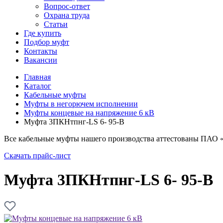
Вопрос-ответ
Охрана труда
Статьи
Где купить
Подбор муфт
Контакты
Вакансии
Главная
Каталог
Кабельные муфты
Муфты в негорючем исполнении
Муфты концевые на напряжение 6 кВ
Муфта 3ПКНтпнг-LS 6- 95-В
Все кабельные муфты нашего производства аттестованы ПАО 
Скачать прайс-лист
Муфта 3ПКНтпнг-LS 6- 95-В