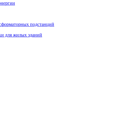
энергии
нсформаторных подстанций
ки для жилых зданий