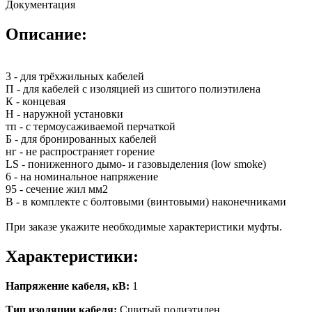
Документация
Описание:
3 - для трёхжильных кабелей
П - для кабелей с изоляцией из сшитого полиэтилена
К - концевая
Н - наружной установки
тп - с термоусаживаемой перчаткой
Б - для бронированных кабелей
нг - не распространяет горение
LS - пониженного дымо- и газовыделения (low smoke)
6 - на номинальное напряжение
95 - сечение жил мм2
В - в комплекте с болтовыми (винтовыми) наконечниками
При заказе укажите необходимые характеристики муфты.
Характеристики:
Напряжение кабеля, кВ:
1
Тип изоляции кабеля:
Сшитый полиэтилен