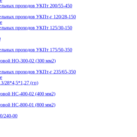
е
е
е