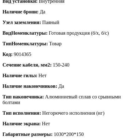
Вид установки:
Внутренняя
Наличие брони:
Да
Узел заземления:
Паяный
ВидНоменклатуры:
Готовая продукция (б/х, б/с)
ТипНоменклатуры:
Товар
Код:
9014365
Сечение кабеля, мм2:
150-240
Наличие гильз:
Нет
Наличие наконечников:
Да
Тип наконечника:
Алюминиевый сплав со срывными
болтами
Тип исполнения:
Негорючего исполнения (нг)
Наличие экрана:
Нет
Габаритные размеры:
1030*200*150