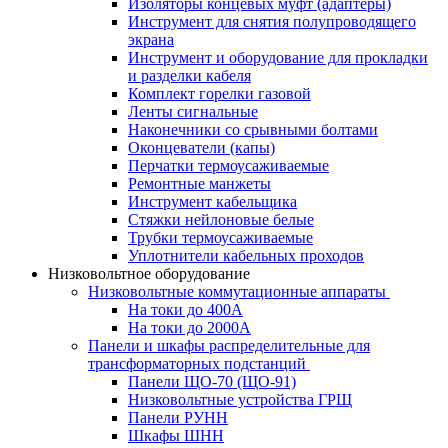
Изоляторы концевых муфт (адаптеры)
Инструмент для снятия полупроводящего
экрана
Инструмент и оборудование для прокладки
и разделки кабеля
Комплект горелки газовой
Ленты сигнальные
Наконечники со срывными болтами
Оконцеватели (капы)
Перчатки термоусаживаемые
Ремонтные манжеты
Инструмент кабельщика
Стяжки нейлоновые белые
Трубки термоусаживаемые
Уплотнители кабельных проходов
Низковольтное оборудование
Низковольтные коммутационные аппараты
На токи до 400А
На токи до 2000А
Панели и шкафы распределительные для
трансформаторных подстанций
Панели ЩО-70 (ЩО-91)
Низковольтные устройства ГРЩ
Панели РУНН
Шкафы ШНН