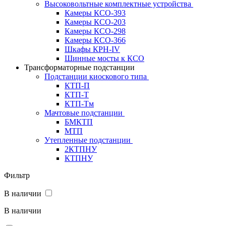
Высоковольтные комплектные устройства
Камеры КСО-393
Камеры КСО-203
Камеры КСО-298
Камеры КСО-366
Шкафы КРН-IV
Шинные мосты к КСО
Трансформаторные подстанции
Подстанции киоскового типа
КТП-П
КТП-Т
КТП-Тм
Мачтовые подстанции
БМКТП
МТП
Утепленные подстанции
2КТПНУ
КТПНУ
Фильтр
В наличии
В наличии