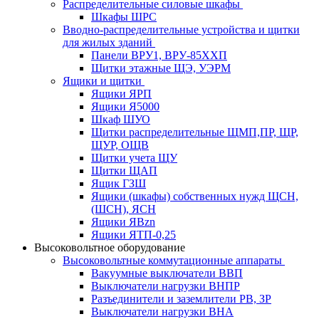
Распределительные силовые шкафы
Шкафы ШРС
Вводно-распределительные устройства и щитки
для жилых зданий
Панели ВРУ1, ВРУ-85ХХП
Щитки этажные ЩЭ, УЭРМ
Ящики и щитки
Ящики ЯРП
Ящики Я5000
Шкаф ШУО
Щитки распределительные ЩМП,ПР, ЩР,
ЩУР, ОЩВ
Щитки учета ЩУ
Щитки ЩАП
Ящик ГЗШ
Ящики (шкафы) собственных нужд ЩСН,
(ШСН), ЯСН
Ящики ЯВzn
Ящики ЯТП-0,25
Высоковольтное оборудование
Высоковольтные коммутационные аппараты
Вакуумные выключатели ВВП
Выключатели нагрузки ВНПР
Разъединители и заземлители РВ, ЗР
Выключатели нагрузки ВНА