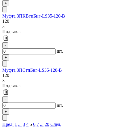
Муфта 3ПКВтпБнг-LS35-120-В
120
3
Под заказ
шт.
Муфта 3ПСтпБнг-LS35-120-В
120
3
Под заказ
шт.
Пред.
1
...
3
4
5
6
7
...
20
След.