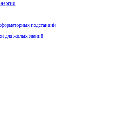
энергии
нсформаторных подстанций
ки для жилых зданий