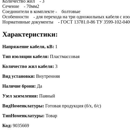
Количество жил - 3
Сечение - 70мм2
Соединители в комплекте - болтовые
Особенности - для перехода на три одножильных кабеля с из
Нормативные документы - ГОСТ 13781.0-86 ТУ 3599-102-040
Характеристики:
Напряжение кабеля, кВ:
1
Тип изоляции кабеля:
Пластмассовая
Количество жил кабеля:
3
Вид установки:
Внутренняя
Наличие брони:
Да
Узел заземления:
Паяный
ВидНоменклатуры:
Готовая продукция (б/х, б/с)
ТипНоменклатуры:
Товар
Код:
9035669