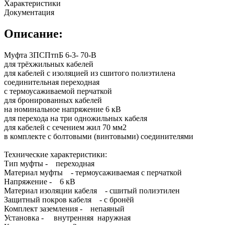
Характеристики
Документация
Описание:
Муфта 3ПСПтпБ 6-3- 70-В
для трёхжильных кабелей
для кабелей с изоляцией из сшитого полиэтилена
соединительная переходная
с термоусаживаемой перчаткой
для бронированных кабелей
на номинальное напряжение 6 кВ
для перехода на три одножильных кабеля
для кабелей с сечением жил 70 мм2
в комплекте с болтовыми (винтовыми) соединителями
Технические характеристики:
Тип муфты - переходная
Материал муфты - термоусаживаемая с перчаткой
Напряжение - 6 кВ
Материал изоляции кабеля - сшитый полиэтилен
Защитный покров кабеля - с бронёй
Комплект заземления - непаяный
Установка - внутренняя наружная