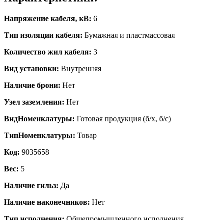
Напряжение кабеля, кВ:
6
Тип изоляции кабеля:
Бумажная и пластмассовая
Количество жил кабеля:
3
Вид установки:
Внутренняя
Наличие брони:
Нет
Узел заземления:
Нет
ВидНоменклатуры:
Готовая продукция (б/х, б/с)
ТипНоменклатуры:
Товар
Код:
9035658
Вес:
5
Наличие гильз:
Да
Наличие наконечников:
Нет
Тип исполнения:
Общепромышленного исполнения