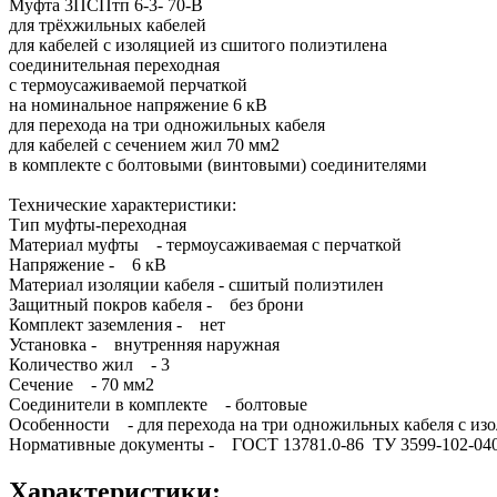
Муфта 3ПСПтп 6-3- 70-В
для трёхжильных кабелей
для кабелей с изоляцией из сшитого полиэтилена
соединительная переходная
с термоусаживаемой перчаткой
на номинальное напряжение 6 кВ
для перехода на три одножильных кабеля
для кабелей с сечением жил 70 мм2
в комплекте с болтовыми (винтовыми) соединителями
Технические характеристики:
Тип муфты-переходная
Материал муфты - термоусаживаемая с перчаткой
Напряжение - 6 кВ
Материал изоляции кабеля - сшитый полиэтилен
Защитный покров кабеля - без брони
Комплект заземления - нет
Установка - внутренняя наружная
Количество жил - 3
Сечение - 70 мм2
Соединители в комплекте - болтовые
Особенности - для перехода на три одножильных кабеля с из
Нормативные документы - ГОСТ 13781.0-86 ТУ 3599-102-040
Характеристики: