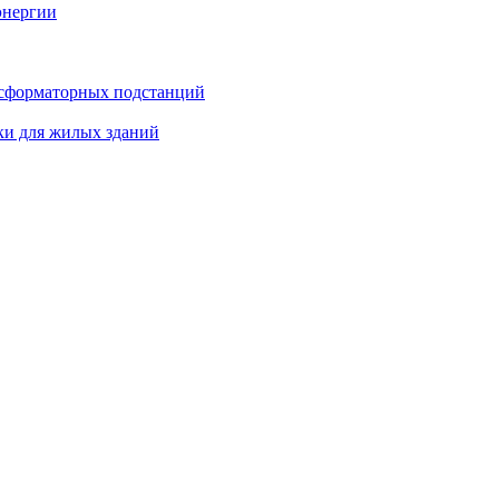
энергии
нсформаторных подстанций
ки для жилых зданий