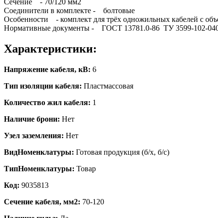
Сечение - 70/120 мм2
Соединители в комплекте - болтовые
Особенности - комплект для трёх одножильных кабелей с об
Нормативные документы - ГОСТ 13781.0-86 ТУ 3599-102-040
Характеристики:
Напряжение кабеля, кВ:
6
Тип изоляции кабеля:
Пластмассовая
Количество жил кабеля:
1
Наличие брони:
Нет
Узел заземления:
Нет
ВидНоменклатуры:
Готовая продукция (б/х, б/с)
ТипНоменклатуры:
Товар
Код:
9035813
Сечение кабеля, мм2:
70-120