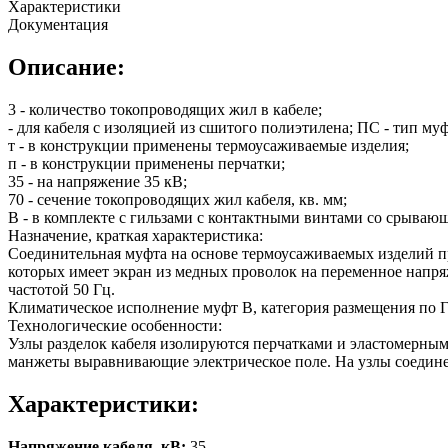
Характеристики
Документация
Описание:
3 - количество токопроводящих жил в кабеле;
- для кабеля с изоляцией из сшитого полиэтилена; ПС - тип му
т - в конструкции применены термоусаживаемые изделия;
п - в конструкции применены перчатки;
35 - на напряжение 35 кВ;
70 - сечение токопроводящих жил кабеля, кв. мм;
В - в комплекте с гильзами с контактными винтами со срываю
Назначение, краткая характеристика:
Соединительная муфта на основе термоусаживаемых изделий пр
которых имеет экран из медных проволок на переменное напря
частотой 50 Гц.
Климатическое исполнение муфт В, категория размещения по Г
Технологические особенности:
Узлы разделок кабеля изолируются перчатками и эластомерны
манжеты выравнивающие электрическое поле. На узлы соедин
Характеристики:
Напряжение кабеля, кВ:
35