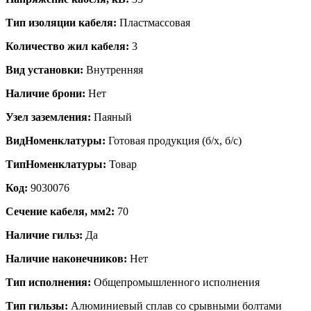
Тип изоляции кабеля:
Пластмассовая
Количество жил кабеля:
3
Вид установки:
Внутренняя
Наличие брони:
Нет
Узел заземления:
Паяный
ВидНоменклатуры:
Готовая продукция (б/х, б/с)
ТипНоменклатуры:
Товар
Код:
9030076
Сечение кабеля, мм2:
70
Наличие гильз:
Да
Наличие наконечников:
Нет
Тип исполнения:
Общепромышленного исполнения
Тип гильзы:
Алюминиевый сплав со срывными болтами