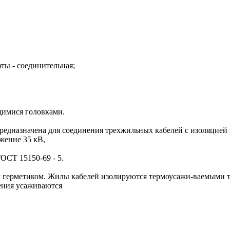
фты - соединительная;
щимися головками.
едназначена для соединения трехжильных кабелей с изоляцией 
жение 35 кВ,
ОСТ 15150-69 - 5.
м герметиком. Жилы кабелей изолируются термоусажи-ваемыми т
ения усаживаются