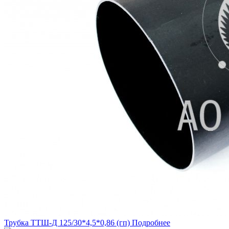
Трубка ТТШ-Д 125/30*4,5*0,86 (гп)
Подробнее