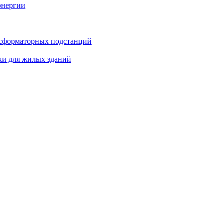
энергии
нсформаторных подстанций
ки для жилых зданий