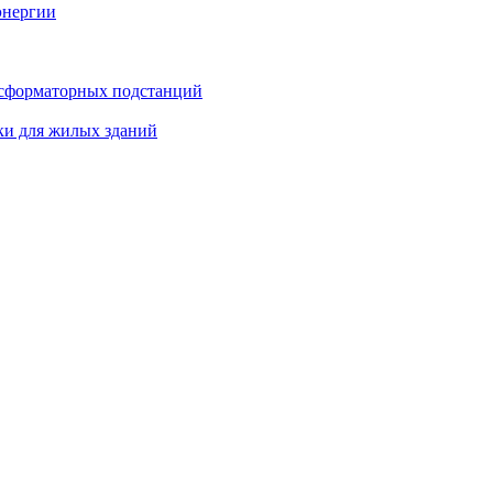
энергии
нсформаторных подстанций
ки для жилых зданий