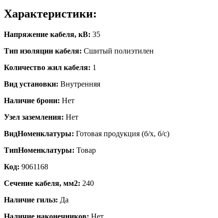
Характеристики:
Напряжение кабеля, кВ:
35
Тип изоляции кабеля:
Сшитый полиэтилен
Количество жил кабеля:
1
Вид установки:
Внутренняя
Наличие брони:
Нет
Узел заземления:
Нет
ВидНоменклатуры:
Готовая продукция (б/х, б/с)
ТипНоменклатуры:
Товар
Код:
9061168
Сечение кабеля, мм2:
240
Наличие гильз:
Да
Наличие наконечников:
Нет