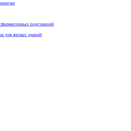
энергии
нсформаторных подстанций
ки для жилых зданий