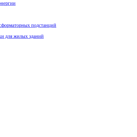
энергии
нсформаторных подстанций
ки для жилых зданий