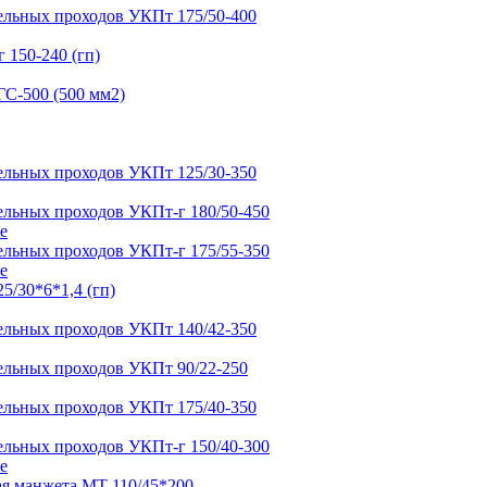
е
е
е