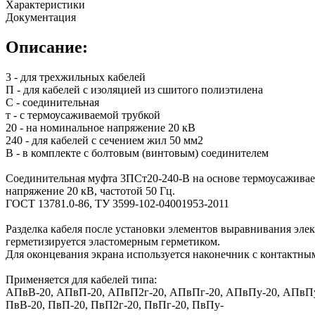
Характеристики
Документация
Описание:
3 - для трехжильных кабелей
П - для кабелей с изоляцией из сшитого полиэтилена
С - соединительная
т - с термоусаживаемой трубкой
20 - на номинальное напряжение 20 кВ
240 - для кабелей с сечением жил 50 мм2
В - в комплекте с болтовым (винтовым) соединителем
Соединительная муфта 3ПСт20-240-В на основе термоусаживае
напряжение 20 кВ, частотой 50 Гц.
ГОСТ 13781.0-86, ТУ 3599-102-04001953-2011
Разделка кабеля после установки элементов выравнивания эле
герметизируется эластомерным герметиком.
Для оконцевания экрана используется наконечник с контактн
Применяется для кабелей типа:
АПвВ-20, АПвП-20, АПвП2г-20, АПвПг-20, АПвПу-20, АПвПу
ПвВ-20, ПвП-20, ПвП2г-20, ПвПг-20, ПвПу-