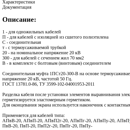
Характеристики
Документация
Описание:
1 - для одножильных кабелей
П - для кабелей с изоляцией из сшитого полиэтилена
С - соединительная
т - с термоусаживаемой трубкой
20 - на номинальное напряжение 20 кВ
300 - для кабелей с сечением жил 70 мм2
В - в комплекте с болтовым (винтовым) соединителем
Соединительная муфта 1ПСт20-300-В на основе термоусаживае
напряжение 20 кВ, частотой 50 Гц.
ГОСТ 13781.0-86, ТУ 3599-102-04001953-2011
Разделка кабеля после установки элементов выравнивания эле
герметизируется эластомерным герметиком.
Для оконцевания экрана используется наконечник с контактн
Применяется для кабелей типа:
АПвВ-20, АПвП-20, АПвП2г-20, АПвПг-20, АПвПу-20, АПвПу
ПвВ-20, ПвП-20, ПвП2г-20, ПвПг-20, ПвПу-