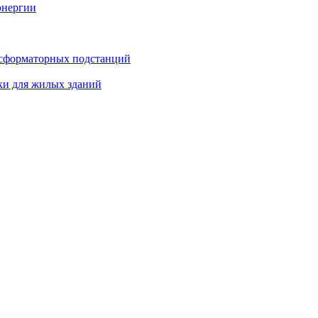
энергии
нсформаторных подстанций
ки для жилых зданий