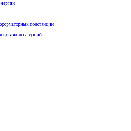
энергии
нсформаторных подстанций
ки для жилых зданий