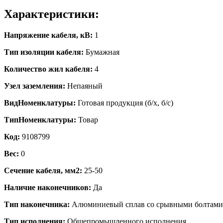
Характеристики:
Напряжение кабеля, кВ:
1
Тип изоляции кабеля:
Бумажная
Количество жил кабеля:
4
Узел заземления:
Непаяный
ВидНоменклатуры:
Готовая продукция (б/х, б/с)
ТипНоменклатуры:
Товар
Код:
9108799
Вес:
0
Сечение кабеля, мм2:
25-50
Наличие наконечников:
Да
Тип наконечника:
Алюминиевый сплав со срывными болтами
Тип исполнения:
Общепромышленного исполнения