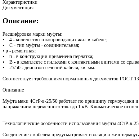
Характеристики
Документация
Описание:
Расшифровка марки муфты:
• 4 - количество токопроводящих жил в кабеле;
• С - тип муфты - соединительная;
• р - ремонтная;
• п - в конструкции применена перчатка;
• В - в комплекте с гильзами с контактными винтами со сры
• 25/50 - диапазон сечений кабеля, кв. мм.
Соответствует требованиям нормативных документов ГОСТ 137
Описание
Муфта маки 4СтР-в-25/50 работает по принципу термоусадки и
напряжением переменного тока до 1 кВ. Климатическое исполн
Технологические особенности использования муфты 4СтР-в-25
Соединение с кабелем предусматривает изоляцию жил термоус