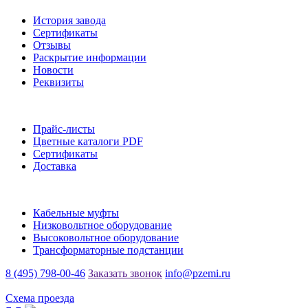
История завода
Сертификаты
Отзывы
Раскрытие информации
Новости
Реквизиты
Информация
Прайс-листы
Цветные каталоги PDF
Сертификаты
Доставка
Каталог
Кабельные муфты
Низковольтное оборудование
Высоковольтное оборудование
Трансформаторные подстанции
8 (495) 798-00-46
Заказать звонок
info@pzemi.ru
142115, Московская область, г. Подольск, ул. Правды, 31
Схема проезда