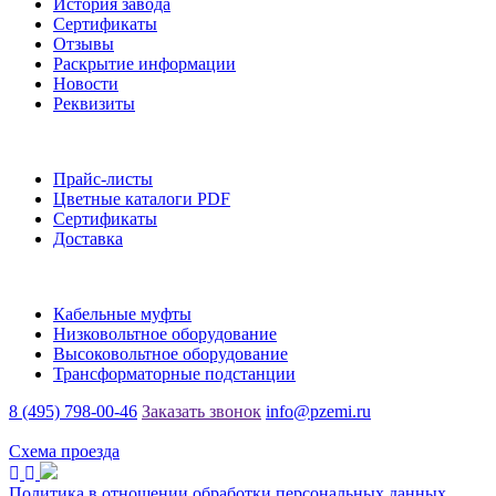
История завода
Сертификаты
Отзывы
Раскрытие информации
Новости
Реквизиты
Информация
Прайс-листы
Цветные каталоги PDF
Сертификаты
Доставка
Каталог
Кабельные муфты
Низковольтное оборудование
Высоковольтное оборудование
Трансформаторные подстанции
8 (495) 798-00-46
Заказать звонок
info@pzemi.ru
142115, Московская область, г. Подольск, ул. Правды, 31
Схема проезда
Политика в отношении обработки персональных данных