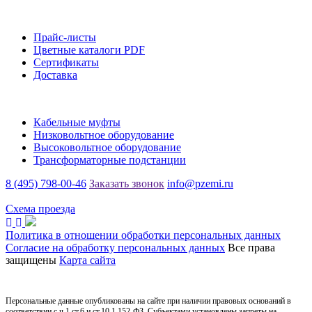
Информация
Прайс-листы
Цветные каталоги PDF
Сертификаты
Доставка
Каталог
Кабельные муфты
Низковольтное оборудование
Высоковольтное оборудование
Трансформаторные подстанции
8 (495) 798-00-46
Заказать звонок
info@pzemi.ru
142115, Московская область, г. Подольск, ул. Правды, 31
Схема проезда
Политика в отношении обработки персональных данных
Согласие на обработку персональных данных
Все права
защищены
Карта сайта
Персональные данные опубликованы на сайте при наличии правовых оснований в
соответствии с ч.1 ст.6 и ст.10.1 152-ФЗ. Субъектами установлены запреты на